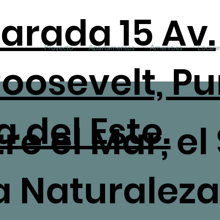
arada 15 Av.
Proyecto
Apartamentos
Amenities
Locale
oosevelt, P
a del Este.
re el Mar, el
la Naturaleza