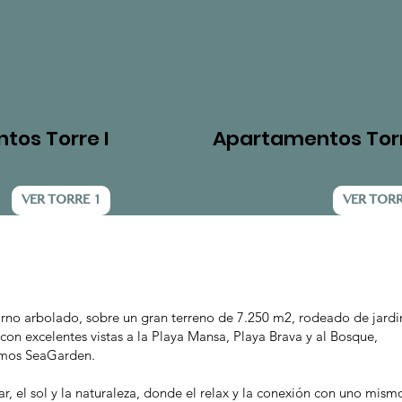
tos Torre I
Apartamentos Torr
VER TORRE 1
VER TORRE
rno arbolado, sobre un gran terreno de 7.250 m2, rodeado de jardi
, con excelentes vistas a la Playa Mansa, Playa Brava y al Bosque,
amos SeaGarden.
ar, el sol y la naturaleza, donde el relax y la conexión con uno mismo