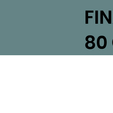
FI
80