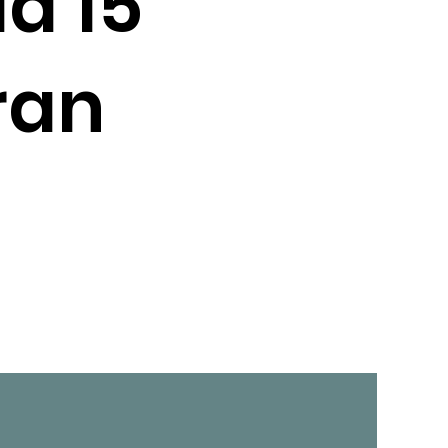
a 15
ran