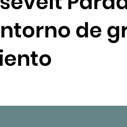
sevelt Parad
entorno de g
iento