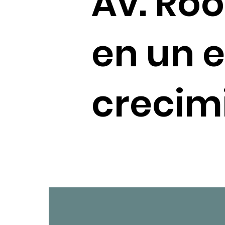
Av. Roo
en un 
crecim