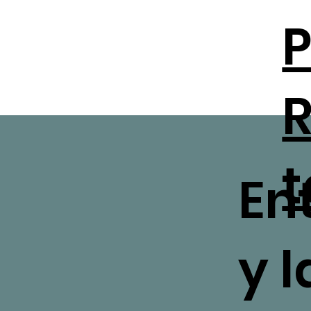
P
R
t
Ent
y 