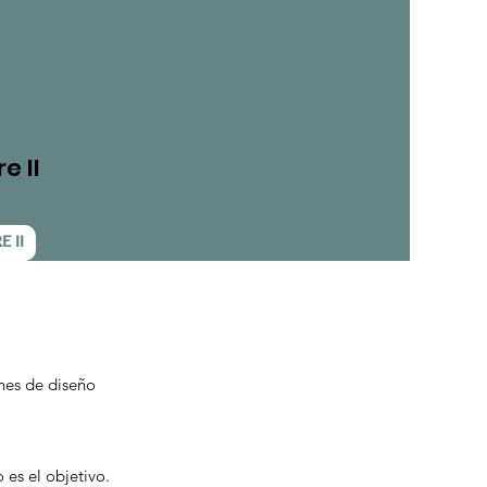
e II
 II
nes de diseño
 es el objetivo.