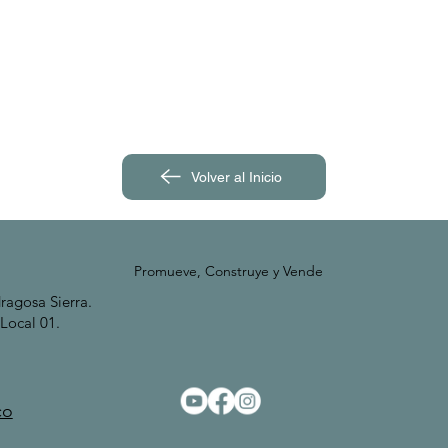
Volver al Inicio
Promueve, Construye y Vende
dragosa Sierra.
 Local 01.
co