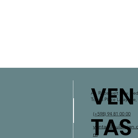
VEN
​Av. Roosevelt y Av. Pe
Torres Place Lafayette,
(+598) 94 81 00 00
TAS
ventas@zulamian.
m